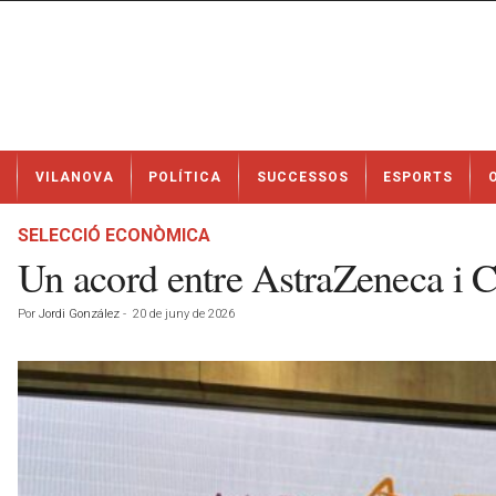
N
VILANOVA
POLÍTICA
SUCCESSOS
ESPORTS
o
t
í
SELECCIÓ ECONÒMICA
c
Un acord entre AstraZeneca i CI
i
e
Por
Jordi González
-
20 de juny de 2026
s
d
e
V
i
l
a
n