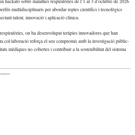
un hackató sobre malalties respiratòries de l’1 al 3 d’octubre de 2026
ils multidisciplinaris per abordar reptes científics i tecnològics
nectant talent, innovació i aplicació clínica.
espiratòries, on ha desenvolupat teràpies innovadores que han
sta col·laboració reforça el seu compromís amb la investigació públic-
ats mèdiques no cobertes i contribuir a la sostenibilitat del sistema
comanem -