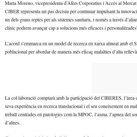
Marta Moreno, vicepresidenta d’Afers Corporatius i Accés al Merca
CIBER representa un pas decisiu per continuar impulsant la innovació 
un dels grans reptes per als sistemes sanitaris, i només a través d’ali
clínic podrem avançar cap a solucions més eficaces i personalitzades
L’acord s’emmarca en un model de recerca en xarxa alineat amb el Sis
poblacional per abordar de manera més eficaç malalties d’alta rellevàn
La col·laboració comptarà amb la participació del CIBERES, l’àrea de
seva experiència en recerca translacional i el seu coneixement en malal
treball centrades en patologies com la MPOC, l’asma, l’apnea del son
d’altres.