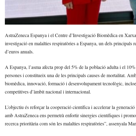
AstraZeneca Espanya i el Centre d’Investigació Biomèdica en Xarxa 
investigació en malalties respiratòries a Espanya, un dels principals 
d’euros anuals.
A Espanya, l’asma afecta prop del 5% de la població adulta i el 10%
persones i constitueix una de les principals causes de mortalitat. Amb
biomèdica, innovació, formació i desenvolupament tecnològic, incloen
competitives d’àmbit nacional i internacional.
L’objectiu és reforçar la cooperació científica i accelerar la genera
amb AstraZeneca ens permetrà enfortir sinergies científiques i prom
recerca prioritària com són les malalties respiratòries”, assenyala M