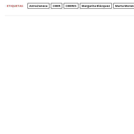
ETIQUETAS
AstraZeneca
CIBER
CIBERES
Margarita Blázquez
Marta Moren