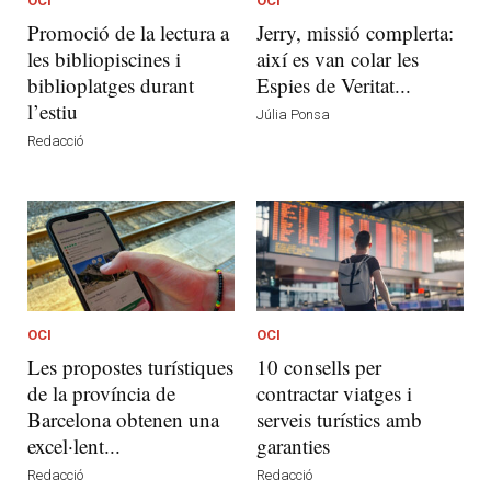
OCI
OCI
Promoció de la lectura a
Jerry, missió complerta:
les bibliopiscines i
així es van colar les
biblioplatges durant
Espies de Veritat...
l’estiu
Júlia Ponsa
Redacció
OCI
OCI
Les propostes turístiques
10 consells per
de la província de
contractar viatges i
Barcelona obtenen una
serveis turístics amb
excel·lent...
garanties
Redacció
Redacció