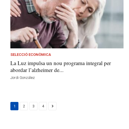
SELECCIÓ ECONÒMICA
La Luz impulsa un nou programa integral per
abordar l’alzheimer de...
Jordi González
1
2
3
4