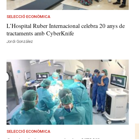
SELECCIÓ ECONÒMICA
L’Hospital Ruber Internacional celebra 20 anys de
tractaments amb CyberKnife
Jordi González
SELECCIÓ ECONÒMICA