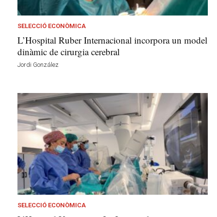
o
v
a
SELECCIÓ ECONÒMICA
i
L’Hospital Ruber Internacional incorpora un model
l
dinàmic de cirurgia cerebral
a
Jordi González
G
e
l
t
r
ú
a
v
u
i
SELECCIÓ ECONÒMICA