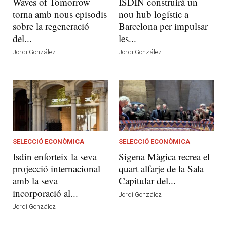
Waves of Tomorrow
ISDIN construirà un
torna amb nous episodis
nou hub logístic a
sobre la regeneració
Barcelona per impulsar
del...
les...
Jordi González
Jordi González
SELECCIÓ ECONÒMICA
SELECCIÓ ECONÒMICA
Isdin enforteix la seva
Sigena Màgica recrea el
projecció internacional
quart alfarje de la Sala
amb la seva
Capitular del...
incorporació al...
Jordi González
Jordi González