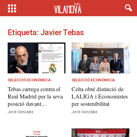
Etiqueta: Javier Tebas
SELECCIÓ ECONÒMICA
SELECCIÓ ECONÒMICA
Tebas carrega contra el
Celta obté distinció de
Real Madrid per la seva
LALIGA i Economistes
posició davant...
per sostenibilitat
Jordi González
Jordi González