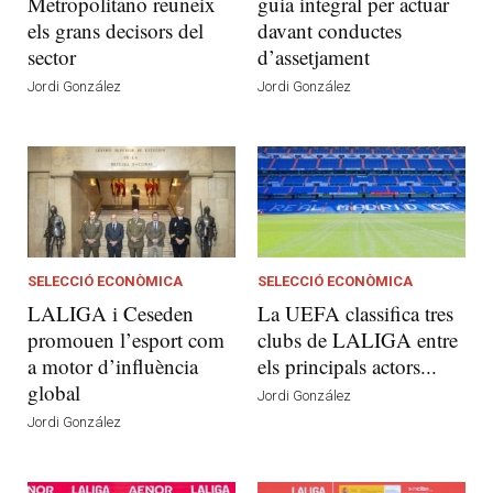
Metropolitano reuneix
guia integral per actuar
els grans decisors del
davant conductes
sector
d’assetjament
Jordi González
Jordi González
SELECCIÓ ECONÒMICA
SELECCIÓ ECONÒMICA
LALIGA i Ceseden
La UEFA classifica tres
promouen l’esport com
clubs de LALIGA entre
a motor d’influència
els principals actors...
global
Jordi González
Jordi González