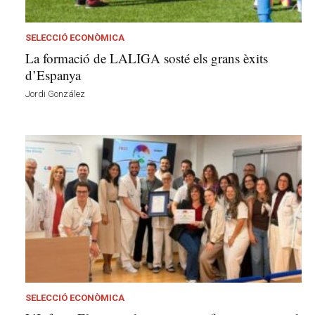
o
v
a
SELECCIÓ ECONÒMICA
i
La formació de LALIGA sosté els grans èxits
l
d’Espanya
a
Jordi González
G
e
l
t
r
ú
a
v
u
i
SELECCIÓ ECONÒMICA