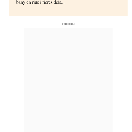
bany en rius i rieres dels...
- Publicitat -