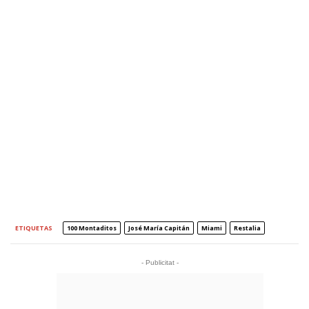
ETIQUETAS
100 Montaditos
José María Capitán
Miami
Restalia
- Publicitat -