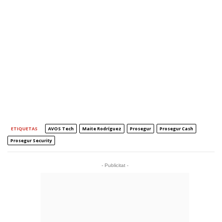
ETIQUETAS
AVOS Tech
Maite Rodríguez
Prosegur
Prosegur Cash
Prosegur Security
- Publicitat -