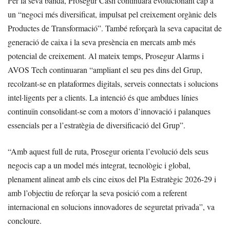
Per la seva banda, Prosegur Cash continuarà evolucionant cap a
un “negoci més diversificat, impulsat pel creixement orgànic dels
Productes de Transformació”. També reforçarà la seva capacitat de
generació de caixa i la seva presència en mercats amb més
potencial de creixement. Al mateix temps, Prosegur Alarms i
AVOS Tech continuaran “ampliant el seu pes dins del Grup,
recolzant-se en plataformes digitals, serveis connectats i solucions
intel·ligents per a clients. La intenció és que ambdues línies
continuïn consolidant-se com a motors d’innovació i palanques
essencials per a l’estratègia de diversificació del Grup”.
“Amb aquest full de ruta, Prosegur orienta l’evolució dels seus
negocis cap a un model més integrat, tecnològic i global,
plenament alineat amb els cinc eixos del Pla Estratègic 2026-29 i
amb l’objectiu de reforçar la seva posició com a referent
internacional en solucions innovadores de seguretat privada”, va
concloure.