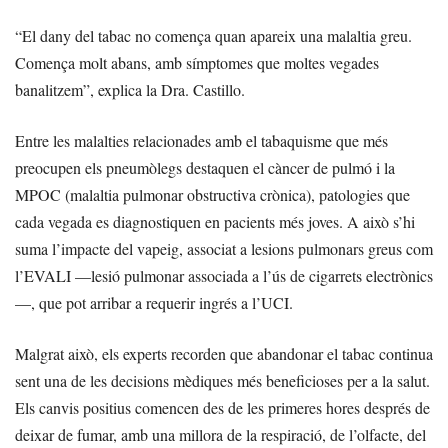
“El dany del tabac no comença quan apareix una malaltia greu.
Comença molt abans, amb símptomes que moltes vegades
banalitzem”, explica la Dra. Castillo.
Entre les malalties relacionades amb el tabaquisme que més
preocupen els pneumòlegs destaquen el càncer de pulmó i la
MPOC (malaltia pulmonar obstructiva crònica), patologies que
cada vegada es diagnostiquen en pacients més joves. A això s’hi
suma l’impacte del vapeig, associat a lesions pulmonars greus com
l’EVALI —lesió pulmonar associada a l’ús de cigarrets electrònics
—, que pot arribar a requerir ingrés a l’UCI.
Malgrat això, els experts recorden que abandonar el tabac continua
sent una de les decisions mèdiques més beneficioses per a la salut.
Els canvis positius comencen des de les primeres hores després de
deixar de fumar, amb una millora de la respiració, de l’olfacte, del