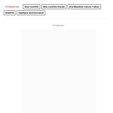
ETIQUETAS
Ana Castillo
Ana Castillo Durán
Dia Mundial Sense Tabac
Madrid
Olympia Quirónsalud
- Publicitat -