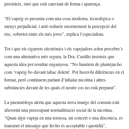
persisteix, sinó que està canviant de forma i aparença.
“El vapeig es presenta com una cosa moderna, tecnològica o
menys perjudicial, i això redueix enormement la percepció del
risc, sobretot entre els més joves”, explica l’especialista.
Tot i que els cigarrets electrònics i els vapejadors solen percebre’s
com una alternativa més segura, la Dra. Castillo insisteix que
aquesta idea pot resultar enganyosa. “No hauríem de plantejar-ho
com ‘vapeig bo davant tabac dolent’. Pot haver-hi diferències en el
format, però continuem parlant d’inhalar nicotina i altres
substàncies davant de les quals el nostre cos no està preparat”.
La pneumòloga alerta que aquesta nova imatge del consum està
afavorint una preocupant normalització social de la nicotina.
“Quan algú vapeja en una terrassa, un concert o una discoteca, es
transmet el missatge que fer-ho és acceptable i quotidià”,