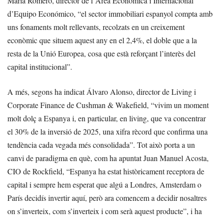
María Romero, director de l’Àrea Econòmica i Internacional
d’Equipo Económico, “el sector immobiliari espanyol compta amb
uns fonaments molt rellevants, recolzats en un creixement
econòmic que situem aquest any en el 2,4%, el doble que a la
resta de la Unió Europea, cosa que està reforçant l’interès del
capital institucional”.
A més, segons ha indicat Álvaro Alonso, director de Living i
Corporate Finance de Cushman & Wakefield, “vivim un moment
molt dolç a Espanya i, en particular, en living, que va concentrar
el 30% de la inversió de 2025, una xifra rècord que confirma una
tendència cada vegada més consolidada”. Tot això porta a un
canvi de paradigma en què, com ha apuntat Juan Manuel Acosta,
CIO de Rockfield, “Espanya ha estat històricament receptora de
capital i sempre hem esperat que algú a Londres, Amsterdam o
París decidís invertir aquí, però ara comencem a decidir nosaltres
on s’inverteix, com s’inverteix i com serà aquest producte”, i ha