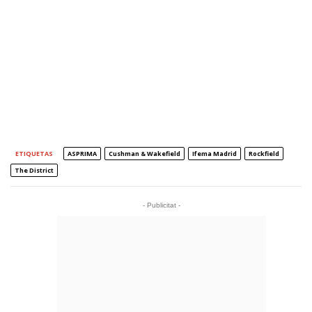
ETIQUETAS
ASPRIMA
Cushman & Wakefield
Ifema Madrid
Rockfield
The District
- Publicitat -