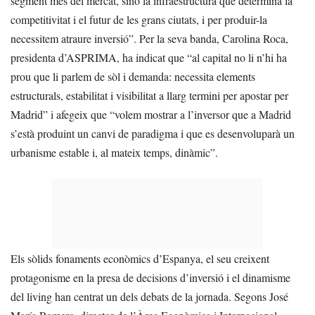
segment més del mercat, sinó la infraestructura que determina la
competitivitat i el futur de les grans ciutats, i per produir-la
necessitem atraure inversió”. Per la seva banda, Carolina Roca,
presidenta d’ASPRIMA, ha indicat que “al capital no li n’hi ha
prou que li parlem de sòl i demanda: necessita elements
estructurals, estabilitat i visibilitat a llarg termini per apostar per
Madrid” i afegeix que “volem mostrar a l’inversor que a Madrid
s’està produint un canvi de paradigma i que es desenvoluparà un
urbanisme estable i, al mateix temps, dinàmic”.
Els sòlids fonaments econòmics d’Espanya, el seu creixent
protagonisme en la presa de decisions d’inversió i el dinamisme
del living han centrat un dels debats de la jornada. Segons José