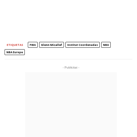
ETIQUETAS
FIBA
Glenn Micallef
Institut Coordenadas
NBA
NBA Europe
- Publicitat -