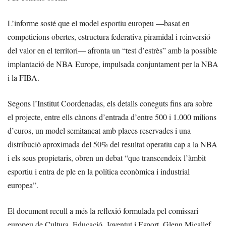
L’informe sosté que el model esportiu europeu —basat en
competicions obertes, estructura federativa piramidal i reinversió
del valor en el territori— afronta un “test d’estrès” amb la possible
implantació de NBA Europe, impulsada conjuntament per la NBA
i la FIBA.
Segons l’Institut Coordenadas, els detalls coneguts fins ara sobre
el projecte, entre ells cànons d’entrada d’entre 500 i 1.000 milions
d’euros, un model semitancat amb places reservades i una
distribució aproximada del 50% del resultat operatiu cap a la NBA
i els seus propietaris, obren un debat “que transcendeix l’àmbit
esportiu i entra de ple en la política econòmica i industrial
europea”.
El document recull a més la reflexió formulada pel comissari
europeu de Cultura, Educació, Joventut i Esport, Glenn Micallef,