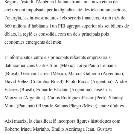
Segons l’estudi, l’Amèrica Llatina afronta una nova etapa de
creixement impulsada per la digitalització, les telecomunicacions,
l’energia, les infraestructures i els serveis financers. Amb més de
660 milions d’habitants i un PIB agregat superior als set bilions de
dòlars, la regió es consolida com un dels principals pols
econòmics emergents del món.
L’informe situa entre els principals referents empresarials
llatinoamericans Carlos Slim (Mèxic), Jorge Paulo Lemann
(Brasil), Germán Larrea (Mèxic), Marcos Galperin (Argentina),
David Vélez (Colòmbia-Brasil), Paolo Rocca (Argentina), André
Esteves (Brasil), Eduardo Elsztain (Argentina), José Luis
Manzano (Argentina), Carlos Rodríguez-Pastor (Perú), Stanley
Motta (Panamà) i Ricardo Salinas Pliego (Mèxic), entre d’altres.
Així mateix, la classificació incorpora figures històriques com
Roberto Irineu Marinho, Emilio Azcárraga Jean, Gustavo