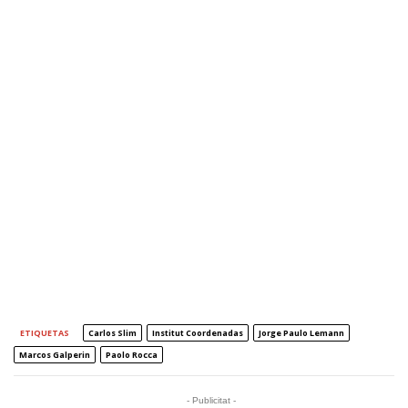
ETIQUETAS
Carlos Slim
Institut Coordenadas
Jorge Paulo Lemann
Marcos Galperin
Paolo Rocca
- Publicitat -