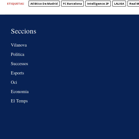
ETIQUETAS
Atlético De Madrid
FC Barcelona
Intelligence 2P
LALIGA
Real 
Seccions
Vilanova
Política
Successos
Esports
Oci
Economia
El Temps