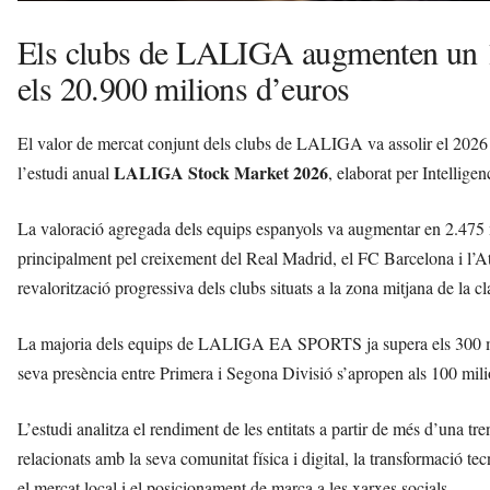
Els clubs de LALIGA augmenten un 13
els 20.900 milions d’euros
El valor de mercat conjunt dels clubs de LALIGA va assolir el 2026 
LALIGA Stock Market 2026
l’estudi anual
, elaborat per Intelligen
La valoració agregada dels equips espanyols va augmentar en 2.475 m
principalment pel creixement del Real Madrid, el FC Barcelona i l’Atl
revalorització progressiva dels clubs situats a la zona mitjana de la cl
La majoria dels equips de LALIGA EA SPORTS ja supera els 300 mili
seva presència entre Primera i Segona Divisió s’apropen als 100 mili
L’estudi analitza el rendiment de les entitats a partir de més d’una t
relacionats amb la seva comunitat física i digital, la transformació tecn
el mercat local i el posicionament de marca a les xarxes socials.