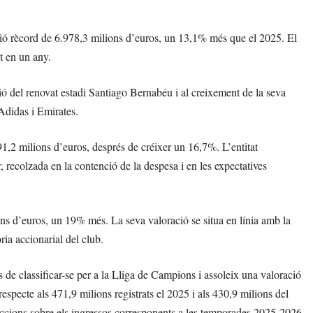
ió rècord de 6.978,3 milions d’euros, un 13,1% més que el 2025. El
t en un any.
ació del renovat estadi Santiago Bernabéu i al creixement de la seva
Adidas i Emirates.
,2 milions d’euros, després de créixer un 16,7%. L’entitat
 recolzada en la contenció de la despesa i en les expectatives
ns d’euros, un 19% més. La seva valoració se situa en línia amb la
ria accionarial del club.
s de classificar-se per a la Lliga de Campions i assoleix una valoració
specte als 471,9 milions registrats el 2025 i als 430,9 milions del
ccions sobre els ingressos corresponents a les temporades 2025-2026