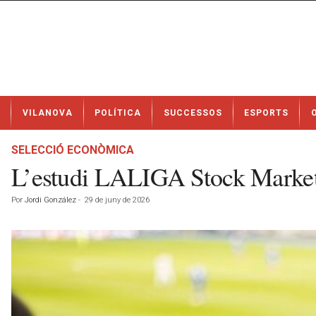
N
VILANOVA
POLÍTICA
SUCCESSOS
ESPORTS
o
t
í
SELECCIÓ ECONÒMICA
c
L’estudi LALIGA Stock Market 
i
e
Por
Jordi González
-
29 de juny de 2026
s
d
e
V
i
l
a
n