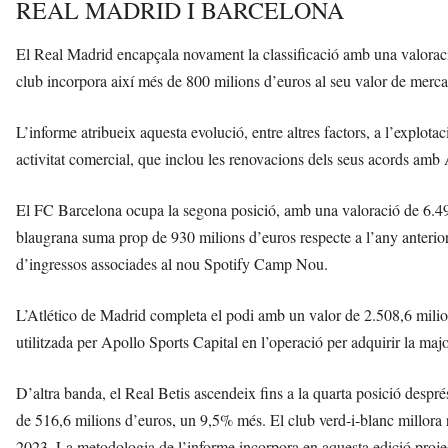
REAL MADRID I BARCELONA
El Real Madrid encapçala novament la classificació amb una valorac
club incorpora així més de 800 milions d’euros al seu valor de merca
L’informe atribueix aquesta evolució, entre altres factors, a l’explot
activitat comercial, que inclou les renovacions dels seus acords amb 
El FC Barcelona ocupa la segona posició, amb una valoració de 6.491
blaugrana suma prop de 930 milions d’euros respecte a l’any anterior,
d’ingressos associades al nou Spotify Camp Nou.
L’Atlético de Madrid completa el podi amb un valor de 2.508,6 milio
utilitzada per Apollo Sports Capital en l’operació per adquirir la majo
D’altra banda, el Real Betis ascendeix fins a la quarta posició despré
de 516,6 milions d’euros, un 9,5% més. El club verd-i-blanc millora re
2023. La metodologia de l’informe incorpora en aquesta edició proje