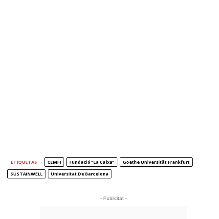
ETIQUETAS
CEMFI
Fundació ”la Caixa”
Goethe Universität Frankfurt
SUSTAINWELL
Universitat De Barcelona
- Publicitat -