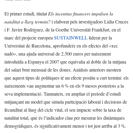
El primer estudi, titulat
Els incentius financers impulsen la
natalitat a llarg termini?
i elaborat pels investigadors Lidia Cruces
i F. Javier Rodríguez, de la Goethe Universität Frankfurt, en el
marc del projecte europeu
SUSTAINWELL
liderat per la
Universitat de Barcelona, aprofundeix en els efectes del «xec
nadó», una ajuda universal de 2.500 euros per naixement
introduïda a Espanya el 2007 que equivalia al doble de la mitjana
del salari brut mensual de les dones. Anàlisis anteriors mostren
que aquest tipus de polítiques té un efecte positiu a curt termini: els
naixements van augmentar un 6 % en els 9 mesos posteriors a la
seva implementació. Tanmateix, en ampliar el període d’estudi
mitjançant un model que simula participació laboral i decisions de
fecunditat al llarg del cicle vital, el seu impacte sobre la taxa de
natalitat total, que és l’indicador clau per mesurar les dinàmiques
demogràfiques, és significativament menor i tot just arriba al 3 %.