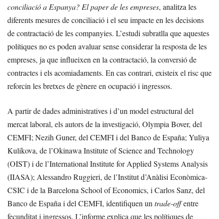
conciliació a Espanya? El paper de les empreses
, analitza les
diferents mesures de conciliació i el seu impacte en les decisions
de contractació de les companyies. L’estudi subratlla que aquestes
polítiques no es poden avaluar sense considerar la resposta de les
empreses, ja que influeixen en la contractació, la conversió de
contractes i els acomiadaments. En cas contrari, existeix el risc que
reforcin les bretxes de gènere en ocupació i ingressos.
A partir de dades administratives i d’un model estructural del
mercat laboral, els autors de la investigació, Olympia Bover, del
CEMFI; Nezih Guner, del CEMFI i del Banco de España; Yuliya
Kulikova, de l’Okinawa Institute of Science and Technology
(OIST) i de l’International Institute for Applied Systems Analysis
(IIASA); Alessandro Ruggieri, de l’Institut d’Anàlisi Econòmica-
CSIC i de la Barcelona School of Economics, i Carlos Sanz, del
Banco de España i del CEMFI, identifiquen un
trade-off
entre
fecunditat i ingressos. L’informe explica que les polítiques de