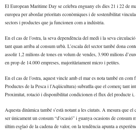
El European Maritime Day se celebra enguany els dies 21 i 22 de ma
europea per abordar prioritats econòmiques i de sostenibilitat vincu
sectors i productes que ja funcionen com a indústria.
En el cas de l’ostra, la seva dependència del medi i la seva circulac
tant quan arriba al consum urbà. L’escala del sector també dona con
assolir 1,2 milions de tones en volum de vendes, 3.900 milions d’eur
en prop de 14.000 empreses, majoritàriament micro i petites.
En el cas de l’ostra, aquest vincle amb el mar es nota també en c
Productes de la Pesca i l’Aqüicultura) subratlla que el comerç tant i
Proximitat, rotació i disponibilitat condicionen el flux del producte i
Aquesta dinàmica també s’està notant a les ciutats. A mesura que el 
ser únicament un consum “d’ocasió” i guanya ocasions de consum més
últim esglaó de la cadena de valor, on la tendència apunta a experièncie