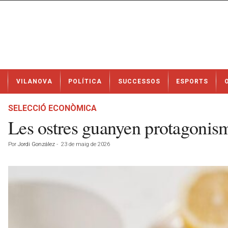
N
VILANOVA
POLÍTICA
SUCCESSOS
ESPORTS
o
t
í
SELECCIÓ ECONÒMICA
c
Les ostres guanyen protagonis
i
e
Por
Jordi González
-
23 de maig de 2026
s
d
e
V
i
l
a
n