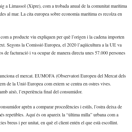
ig a Limassol (Xipre), com a trobada anual de la comunitat marítima
lades al mar. La cita europea sobre economia marítima es recolza en
ió com a producte viu expliquen per què l’origen i la cadena importen
text. Segons la Comissió Europea, el 2020 l’aqüicultura a la UE va
os de facturació i va ocupar de manera directa unes 57.000 persones
om funciona el mercat. EUMOFA (Observatori Europeu del Mercat dels
ntern de la Unió Europea com extern se centra en ostres vives.
, amb això, l’experiència final del consumidor.
consumidor aprèn a comparar procedències i estils, l’ostra deixa de
 repetibles. Aquí és on apareix la “última milla” urbana com a
s breus i per unitat, en què el client entén el que està escollint.