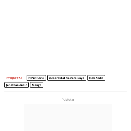
ETIQUETAS
El Punt Avui
Generalitat De Catalunya
Isak Andic
Jonathan Andic
Mango
- Publicitat -