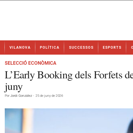
N
VILANOVA
POLÍTICA
SUCCESSOS
ESPORTS
o
t
í
SELECCIÓ ECONÒMICA
c
L’Early Booking dels Forfets d
i
e
juny
s
d
Por
Jordi González
-
25 de juny de 2026
e
V
i
l
a
n