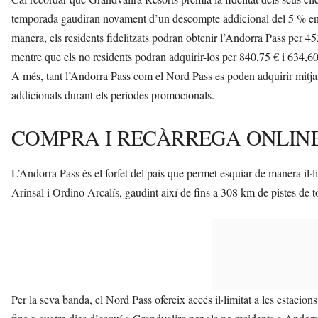
temporada gaudiran novament d’un descompte addicional del 5 % en
manera, els residents fidelitzats podran obtenir l’Andorra Pass per 4
mentre que els no residents podran adquirir-los per 840,75 € i 634,60
A més, tant l’Andorra Pass com el Nord Pass es poden adquirir mitjan
addicionals durant els períodes promocionals.
COMPRA I RECÀRREGA ONLIN
L’Andorra Pass és el forfet del país que permet esquiar de manera il·l
Arinsal i Ordino Arcalís, gaudint així de fins a 308 km de pistes de tot
Per la seva banda, el Nord Pass ofereix accés il·limitat a les estacion