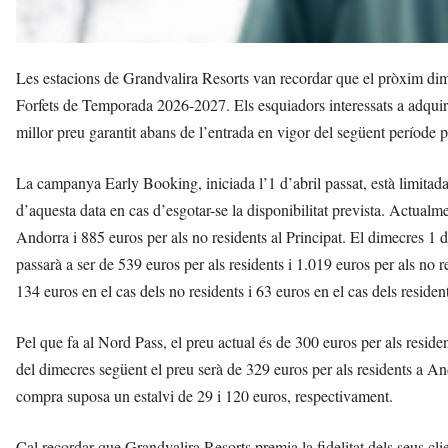
Les estacions de Grandvalira Resorts van recordar que el pròxim dima
Forfets de Temporada 2026-2027. Els esquiadors interessats a adquir
millor preu garantit abans de l’entrada en vigor del següent període 
La campanya Early Booking, iniciada l’1 d’abril passat, està limitada 
d’aquesta data en cas d’esgotar-se la disponibilitat prevista. Actualme
Andorra i 885 euros per als no residents al Principat. El dimecres 1 
passarà a ser de 539 euros per als residents i 1.019 euros per als no 
134 euros en el cas dels no residents i 63 euros en el cas dels reside
Pel que fa al Nord Pass, el preu actual és de 300 euros per als residen
del dimecres següent el preu serà de 329 euros per als residents a An
compra suposa un estalvi de 29 i 120 euros, respectivament.
Cal recordar que Grandvalira Resorts premia la fidelitat dels seus cl