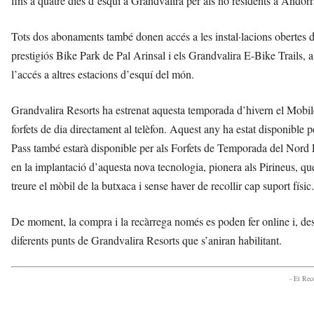
fins a quatre dies d’esquí a Grandvalira per als no residents a Andorra
Tots dos abonaments també donen accés a les instal·lacions obertes du
prestigiós Bike Park de Pal Arinsal i els Grandvalira E-Bike Trails, 
l’accés a altres estacions d’esquí del món.
Grandvalira Resorts ha estrenat aquesta temporada d’hivern el Mobile 
forfets de dia directament al telèfon. Aquest any ha estat disponible per
Pass també estarà disponible per als Forfets de Temporada del Nord
en la implantació d’aquesta nova tecnologia, pionera als Pirineus, que
treure el mòbil de la butxaca i sense haver de recollir cap suport físic.
De moment, la compra i la recàrrega només es poden fer online i, despré
diferents punts de Grandvalira Resorts que s’aniran habilitant.
- Et Re