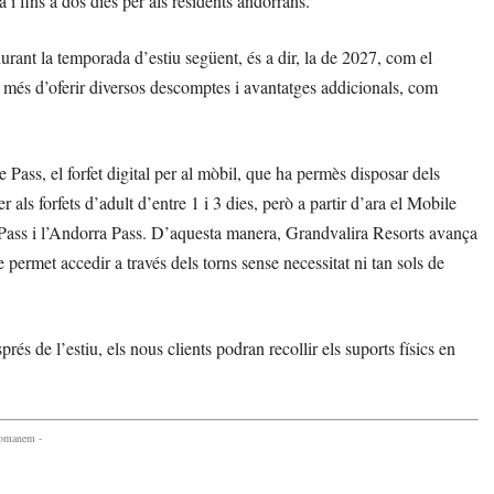
 i fins a dos dies per als residents andorrans.
rant la temporada d’estiu següent, és a dir, la de 2027, com el
a més d’oferir diversos descomptes i avantatges addicionals, com
Pass, el forfet digital per al mòbil, que ha permès disposar dels
 als forfets d’adult d’entre 1 i 3 dies, però a partir d’ara el Mobile
 Pass i l’Andorra Pass. D’aquesta manera, Grandvalira Resorts avança
 permet accedir a través dels torns sense necessitat ni tan sols de
s de l’estiu, els nous clients podran recollir els suports físics en
comanem -