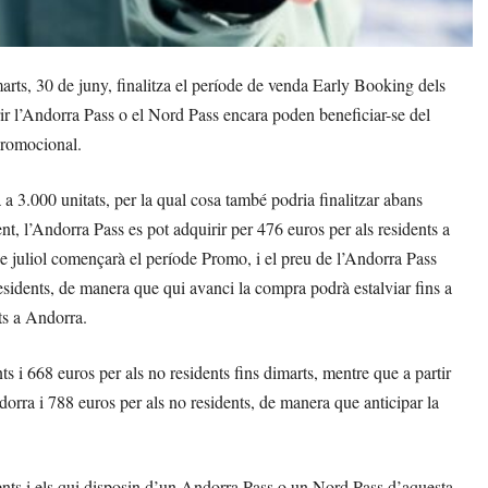
rts, 30 de juny, finalitza el període de venda Early Booking dels
ir l’Andorra Pass o el Nord Pass encara poden beneficiar-se del
promocional.
a 3.000 unitats, per la qual cosa també podria finalitzar abans
nt, l’Andorra Pass es pot adquirir per 476 euros per als residents a
de juliol començarà el període Promo, i el preu de l’Andorra Pass
residents, de manera que qui avanci la compra podrà estalviar fins a
nts a Andorra.
ts i 668 euros per als no residents fins dimarts, mentre que a partir
dorra i 788 euros per als no residents, de manera que anticipar la
ients i els qui disposin d’un Andorra Pass o un Nord Pass d’aquesta