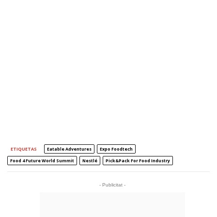
ETIQUETAS
Eatable Adventures
Expo Foodtech
Food 4 Future World Summit
Nestlé
Pick&Pack For Food Industry
- Publicitat -