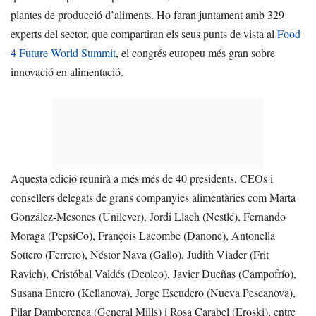
plantes de producció d’aliments. Ho faran juntament amb 329
experts del sector, que compartiran els seus punts de vista al
Food
4 Future World Summit
, el congrés europeu més gran sobre
innovació en alimentació.
Aquesta edició reunirà a més més de 40 presidents, CEOs i
consellers delegats de grans companyies alimentàries com Marta
González-Mesones (Unilever), Jordi Llach (Nestlé), Fernando
Moraga (PepsiCo), François Lacombe (Danone), Antonella
Sottero (Ferrero), Néstor Nava (Gallo), Judith Viader (Frit
Ravich), Cristóbal Valdés (Deoleo), Javier Dueñas (Campofrío),
Susana Entero (Kellanova), Jorge Escudero (Nueva Pescanova),
Pilar Damborenea (General Mills) i Rosa Carabel (Eroski), entre