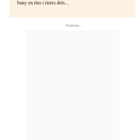
bany en rius i rieres dels...
- Publicitat -