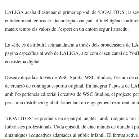
LALIGA acaba d’estrenar el primer episodi de ‘GOALITOS’, la seva p
entreteniment, educació i tecnologia avançada d’intel·ligència artificia
mateix temps els valors de l’esport en un entorn segur i atractiu.
La sèrie es distribuirà setmanalment a través dels broadcasters de LA
pàgina específica al web de LALIGA, així com el seu canal de YouTub
ecosistema digital.
Desenvolupada a través de WSC Sports’ WSC Studios, l’estudi de c
de creació de contingut esportiu original. En integrar l’aposta de L
amb l’experiència editorial i creativa de WSC Studios, el projecte pe
per a una distribució global, fomentant un engagement recurrent amb
‘GOALITOS’ es produeix en espanyol, anglès i àrab, i segueix tres 
futbolistes professionals. Cada episodi, de cinc minuts de durada i
dinàmiques i educatives adaptades al públic infantil. El format activa