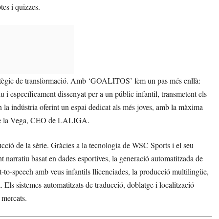
tes i quizzes.
atègic de transformació. Amb ‘GOALITOS’ fem un pas més enllà:
ctiu i específicament dissenyat per a un públic infantil, transmetent els
n la indústria oferint un espai dedicat als més joves, amb la màxima
ge de la Vega, CEO de LALIGA.
oducció de la sèrie. Gràcies a la tecnologia de WSC Sports i el seu
t narratiu basat en dades esportives, la generació automatitzada de
t-to-speech amb veus infantils llicenciades, la producció multilingüe,
. Els sistemes automatitzats de traducció, doblatge i localització
s mercats.