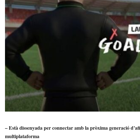
o
v
a
i
l
a
G
e
l
t
r
ú
a
v
u
i
– Està dissenyada per connectar amb la pròxima generació d’afici
multiplataforma