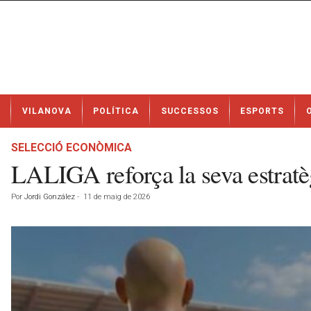
N
VILANOVA
POLÍTICA
SUCCESSOS
ESPORTS
o
t
í
SELECCIÓ ECONÒMICA
c
LALIGA reforça la seva estrat
i
e
Por
Jordi González
-
11 de maig de 2026
s
d
e
V
i
l
a
n