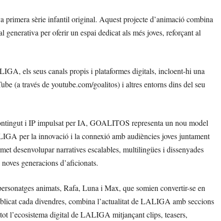
rimera sèrie infantil original. Aquest projecte d’animació combina
l generativa per oferir un espai dedicat als més joves, reforçant al
LIGA, els seus canals propis i plataformes digitals, incloent-hi una
e (a través de youtube.com/goalitos) i altres entorns dins del seu
ontingut i IP impulsat per IA, GOALITOS representa un nou model
ALIGA per la innovació i la connexió amb audiències joves juntament
rmet desenvolupar narratives escalables, multilingües i dissenyades
 noves generacions d’aficionats.
personatges animats, Rafa, Luna i Max, que somien convertir-se en
 publicat cada divendres, combina l’actualitat de LALIGA amb seccions
 tot l’ecosistema digital de LALIGA mitjançant clips, teasers,