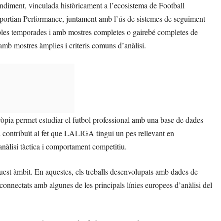
rendiment, vinculada històricament a l’ecosistema de Football
ortian Performance, juntament amb l’ús de sistemes de seguiment
es temporades i amb mostres completes o gairebé completes de
amb mostres àmplies i criteris comuns d’anàlisi.
òpia permet estudiar el futbol professional amb una base de dades
a contribuït al fet que LALIGA tingui un pes rellevant en
 anàlisi tàctica i comportament competitiu.
quest àmbit. En aquestes, els treballs desenvolupats amb dades de
onnectats amb algunes de les principals línies europees d’anàlisi del