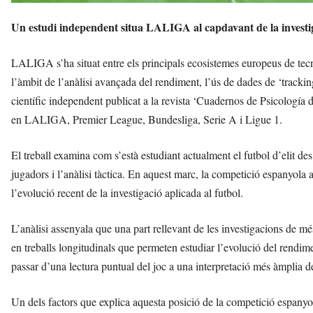
Un estudi independent situa LALIGA al capdavant de la investiga
LALIGA s’ha situat entre els principals ecosistemes europeus de tecno
l’àmbit de l’anàlisi avançada del rendiment, l’ús de dades de ‘tracking
científic independent publicat a la revista ‘Cuadernos de Psicología 
en LALIGA, Premier League, Bundesliga, Serie A i Ligue 1.
El treball examina com s’està estudiant actualment el futbol d’elit des
jugadors i l’anàlisi tàctica. En aquest marc, la competició espanyol
l’evolució recent de la investigació aplicada al futbol.
L’anàlisi assenyala que una part rellevant de les investigacions de 
en treballs longitudinals que permeten estudiar l’evolució del rendi
passar d’una lectura puntual del joc a una interpretació més àmplia 
Un dels factors que explica aquesta posició de la competició espanyol