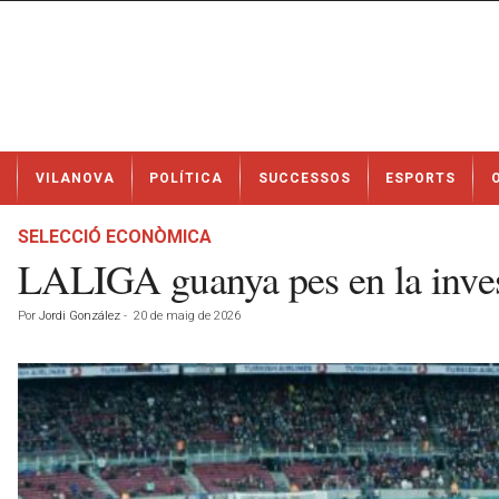
N
VILANOVA
POLÍTICA
SUCCESSOS
ESPORTS
o
t
í
SELECCIÓ ECONÒMICA
c
LALIGA guanya pes en la investi
i
e
Por
Jordi González
-
20 de maig de 2026
s
d
e
V
i
l
a
n