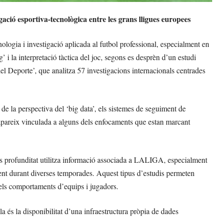
ció esportiva-tecnològica entre les grans lligues europees
logia i investigació aplicada al futbol professional, especialment en
’ i la interpretació tàctica del joc, segons es desprèn d’un estudi
del Deporte’, que analitza 57 investigacions internacionals centrades
 de la perspectiva del ‘big data’, els sistemes de seguiment de
a apareix vinculada a alguns dels enfocaments que estan marcant
més profunditat utilitza informació associada a LALIGA, especialment
ment durant diverses temporades. Aquest tipus d’estudis permeten
dels comportaments d’equips i jugadors.
a és la disponibilitat d’una infraestructura pròpia de dades