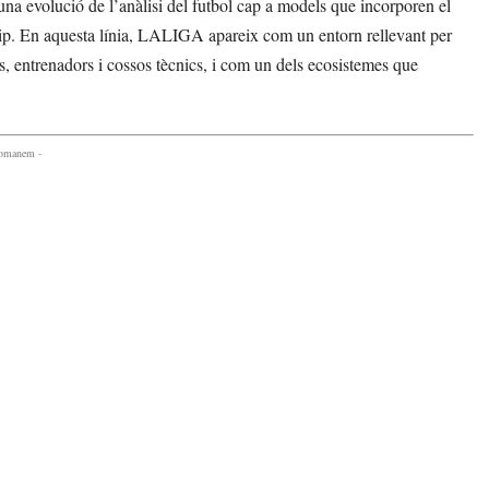
 una evolució de l’anàlisi del futbol cap a models que incorporen el
equip. En aquesta línia, LALIGA apareix com un entorn rellevant per
, entrenadors i cossos tècnics, i com un dels ecosistemes que
comanem -