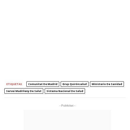
ETIQUETAS
Comunitat De Madrid
Grup Quirónsalud
Ministerio De Sanidad
Servei Madrileny De Salut
Sistema Nacional De Salud
- Publicitat -