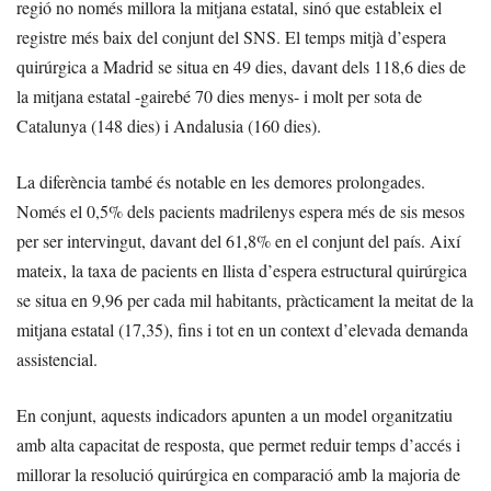
regió no només millora la mitjana estatal, sinó que estableix el
registre més baix del conjunt del SNS. El temps mitjà d’espera
quirúrgica a Madrid se situa en 49 dies, davant dels 118,6 dies de
la mitjana estatal -gairebé 70 dies menys- i molt per sota de
Catalunya (148 dies) i Andalusia (160 dies).
La diferència també és notable en les demores prolongades.
Només el 0,5% dels pacients madrilenys espera més de sis mesos
per ser intervingut, davant del 61,8% en el conjunt del país. Així
mateix, la taxa de pacients en llista d’espera estructural quirúrgica
se situa en 9,96 per cada mil habitants, pràcticament la meitat de la
mitjana estatal (17,35), fins i tot en un context d’elevada demanda
assistencial.
En conjunt, aquests indicadors apunten a un model organitzatiu
amb alta capacitat de resposta, que permet reduir temps d’accés i
millorar la resolució quirúrgica en comparació amb la majoria de