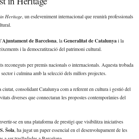
st in Heritage’
in Heritage
, un esdeveniment internacional que reunirà professionals
tural.
Ajuntament de Barcelona
Generalitat de Catalunya
l’
, la
i la
eixements i la democratització del patrimoni cultural.
ats reconeguts per premis nacionals o internacionals. Aquesta trobada
sector i culmina amb la selecció dels millors projectes.
 ciutat, consolidant Catalunya com a referent en cultura i gestió del
tivitats diverses que connectaran les propostes contemporànies del
vertir-se en una plataforma de prestigi que visibilitza iniciatives
S. Šola
, ha jugat un paper essencial en el desenvolupament de les
s a ser traslladades a Barcelona.