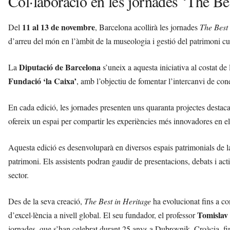
Col·laboració en les jornades ‘The Be
11 al 13 de novembre
Del
, Barcelona acollirà les jornades
The Best 
d’arreu del món en l’àmbit de la museologia i gestió del patrimoni cul
Diputació de Barcelona
La
s’uneix a aquesta iniciativa al costat de 
Fundació ‘la Caixa’
, amb l’objectiu de fomentar l’intercanvi de con
En cada edició, les jornades presenten uns quaranta projectes destac
ofereix un espai per compartir les experiències més innovadores en el 
Aquesta edició es desenvoluparà en diversos espais patrimonials de la
patrimoni. Els assistents podran gaudir de presentacions, debats i ac
sector.
Des de la seva creació,
The Best in Heritage
ha evolucionat fins a con
Tomislav 
d’excel·lència a nivell global. El seu fundador, el professor
jornades, que s’han celebrat durant 25 anys a Dubrovnik, Croàcia, fin