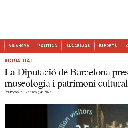
N
VILANOVA
POLÍTICA
SUCCESSOS
ESPORTS
o
t
í
ACTUALITAT
c
La Diputació de Barcelona prese
i
e
museologia i patrimoni cultural
s
d
Por
Redacció
-
7 de maig de 2026
e
V
i
l
a
n