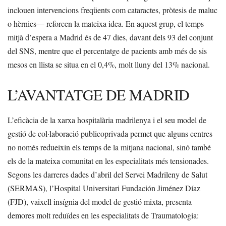
inclouen intervencions freqüents com cataractes, pròtesis de maluc
o hèrnies— reforcen la mateixa idea. En aquest grup, el temps
mitjà d’espera a Madrid és de 47 dies, davant dels 93 del conjunt
del SNS, mentre que el percentatge de pacients amb més de sis
mesos en llista se situa en el 0,4%, molt lluny del 13% nacional.
L’AVANTATGE DE MADRID
L’eficàcia de la xarxa hospitalària madrilenya i el seu model de
gestió de col·laboració publicoprivada permet que alguns centres
no només redueixin els temps de la mitjana nacional, sinó també
els de la mateixa comunitat en les especialitats més tensionades.
Segons les darreres dades d’abril del Servei Madrileny de Salut
(SERMAS), l’Hospital Universitari Fundación Jiménez Díaz
(FJD), vaixell insígnia del model de gestió mixta, presenta
demores molt reduïdes en les especialitats de Traumatologia: