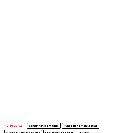
ETIQUETAS
Comunitat De Madrid
Fundación Jiménez Díaz
Hospital Rey Juan Carlos
Ministeri De Sanitat
SERMAS