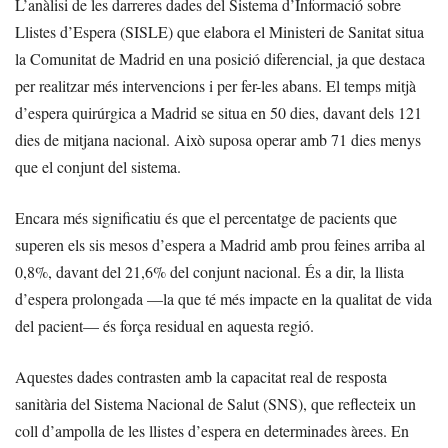
L’anàlisi de les darreres dades del Sistema d’Informació sobre
Llistes d’Espera (SISLE) que elabora el Ministeri de Sanitat situa
la Comunitat de Madrid en una posició diferencial, ja que destaca
per realitzar més intervencions i per fer-les abans. El temps mitjà
d’espera quirúrgica a Madrid se situa en 50 dies, davant dels 121
dies de mitjana nacional. Això suposa operar amb 71 dies menys
que el conjunt del sistema.
Encara més significatiu és que el percentatge de pacients que
superen els sis mesos d’espera a Madrid amb prou feines arriba al
0,8%, davant del 21,6% del conjunt nacional. És a dir, la llista
d’espera prolongada —la que té més impacte en la qualitat de vida
del pacient— és força residual en aquesta regió.
Aquestes dades contrasten amb la capacitat real de resposta
sanitària del Sistema Nacional de Salut (SNS), que reflecteix un
coll d’ampolla de les llistes d’espera en determinades àrees. En