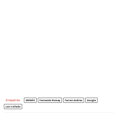
ETIQUETAS
65YMÁS
Fernando Romay
Ferran Andreu
Google
Luis Collado