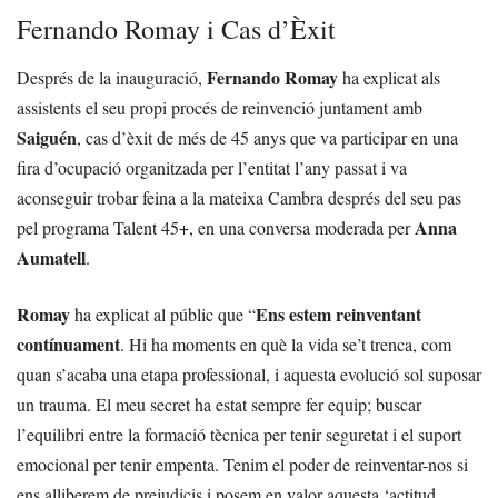
Fernando Romay i Cas d’Èxit
Fernando Romay
Després de la inauguració,
ha explicat als
assistents el seu propi procés de reinvenció juntament amb
Saiguén
, cas d’èxit de més de 45 anys que va participar en una
fira d’ocupació organitzada per l’entitat l’any passat i va
aconseguir trobar feina a la mateixa Cambra després del seu pas
Anna
pel programa Talent 45+, en una conversa moderada per
Aumatell
.
Romay
Ens estem reinventant
ha explicat al públic que “
contínuament
. Hi ha moments en què la vida se’t trenca, com
quan s’acaba una etapa professional, i aquesta evolució sol suposar
un trauma. El meu secret ha estat sempre fer equip; buscar
l’equilibri entre la formació tècnica per tenir seguretat i el suport
emocional per tenir empenta. Tenim el poder de reinventar-nos si
ens alliberem de prejudicis i posem en valor aquesta ‘actitud