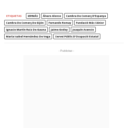
ETIQUETAS
65YMÁS
Álvaro Alonso
Cambra De Comerç D’Espanya
Cambra De Comerç De Gijón
Fernando Romay
Fundació Más Sénior
Ignacio Martín Ruiz De Gauna
Jaime Godoy
Joaquín Asensio
María Isabel Hernández De Vega
Servei Públic D’Ocupació Estatal
- Publicitat -