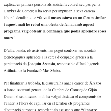
explicat en primera persona als assistents com el seu pas per la
Cambra de Comerç li ha servit per impulsar la seva carrera
“fa vuit mesos estava en un fòrum similar
laboral, detallant que
i aquest matí he rebut una oferta de feina, amb aquest
programa vaig obtenir la confiança que podia aprendre coses
noves”
.
D’altra banda, els assistents han pogut conèixer les novetats
tecnològiques aplicades a la cerca d’ocupació gràcies a la
Joaquín Asensio
participació de
, responsable d’Intel·ligència
Artificial de la Fundació Más Sénior.
Álvaro
Per finalitzar la trobada, la clausura ha anat a càrrec de
Alonso
, secretari general de la Cambra de Comerç de Gijón.
Durant el seu discurs final, ha volgut destacar el compromís de
l’entitat a l’hora de capil·lar en el territori els programes
“el nostre
d’ocupació europeus, recordant als assistents que