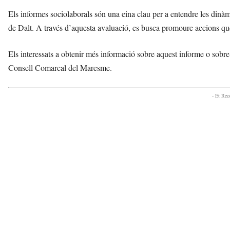
o
Els informes sociolaborals són una eina clau per a entendre les dinàm
v
de Dalt. A través d’aquesta avaluació, es busca promoure accions que 
a
i
l
Els interessats a obtenir més informació sobre aquest informe o sobr
a
Consell Comarcal del Maresme.
G
e
l
- Et Re
t
r
ú
a
v
u
i