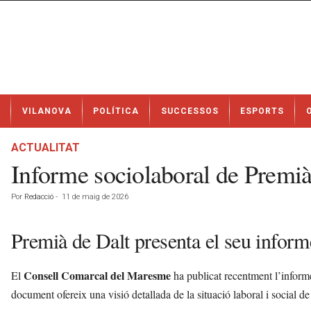
N
VILANOVA
POLÍTICA
SUCCESSOS
ESPORTS
o
t
í
ACTUALITAT
c
Informe sociolaboral de Premià
i
e
Por
Redacció
-
11 de maig de 2026
s
d
e
Premià de Dalt presenta el seu inform
V
i
Consell Comarcal del Maresme
El
ha publicat recentment l’inform
l
a
document ofereix una visió detallada de la situació laboral i social de
n