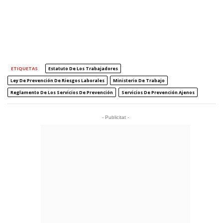
ETIQUETAS
Estatuto De Los Trabajadores
Ley De Prevención De Riesgos Laborales
Ministerio De Trabajo
Reglamento De Los Servicios De Prevención
Servicios De Prevención Ajenos
- Publicitat -