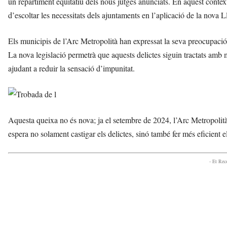
un repartiment equitatiu dels nous jutges anunciats. En aquest contex
o
d’escoltar les necessitats dels ajuntaments en l’aplicació de la nova L
v
a
i
Els municipis de l’Arc Metropolità han expressat la seva preocupació p
l
La nova legislació permetrà que aquests delictes siguin tractats amb 
a
ajudant a reduir la sensació d’impunitat.
G
e
l
t
r
Aquesta queixa no és nova; ja el setembre de 2024, l’Arc Metropolità h
ú
espera no solament castigar els delictes, sinó també fer més eficient e
a
v
u
- Et Re
i