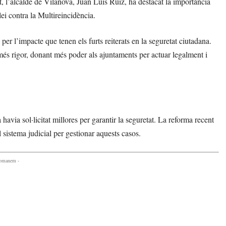
t, l’alcalde de Vilanova, Juan Luis Ruiz, ha destacat la importància
lei contra la Multireincidència.
er l’impacte que tenen els furts reiterats en la seguretat ciutadana.
més rigor, donant més poder als ajuntaments per actuar legalment i
avia sol·licitat millores per garantir la seguretat. La reforma recent
l sistema judicial per gestionar aquests casos.
comanem -