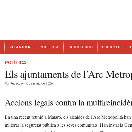
N
VILANOVA
POLÍTICA
SUCCESSOS
ESPORTS
o
t
í
POLÍTICA
c
Els ajuntaments de l’Arc Metrop
i
e
Por
Redacció
-
6 de maig de 2026
s
d
e
Accions legals contra la multireincidè
V
i
En una recent reunió a Mataró, els alcaldes de l’Arc Metropolità han
l
a
millorar la seguretat pública a les seves comunitats. Han instat la G
n