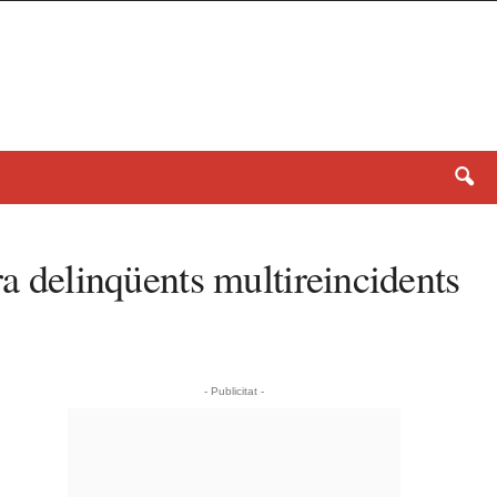
ra delinqüents multireincidents
- Publicitat -