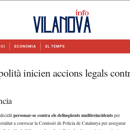
OCI
ECONOMIA
EL TEMPS
olità inicien accions legals cont
ncia
personar-se contra els delinqüents multireincidents
 decidit
per
eneralitat a convocar la Comissió de Policia de Catalunya per assegurar