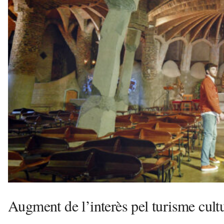
o
v
a
i
l
a
G
e
l
t
r
ú
a
v
u
i
Augment de l’interès pel turisme cult