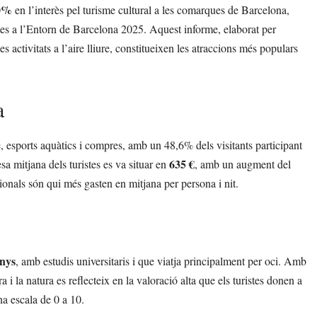
80%
en l’interès pel turisme cultural a les comarques de Barcelona,
ristes a l’Entorn de Barcelona 2025. Aquest informe, elaborat per
es activitats a l’aire lliure, constitueixen les atraccions més populars
a
 esports aquàtics i compres, amb un 48,6% dels visitants participant
635 €
a mitjana dels turistes es va situar en
, amb un augment del
sionals són qui més gasten en mitjana per persona i nit.
anys
, amb estudis universitaris i que viatja principalment per oci. Amb
a i la natura es reflecteix en la valoració alta que els turistes donen a
a escala de 0 a 10.