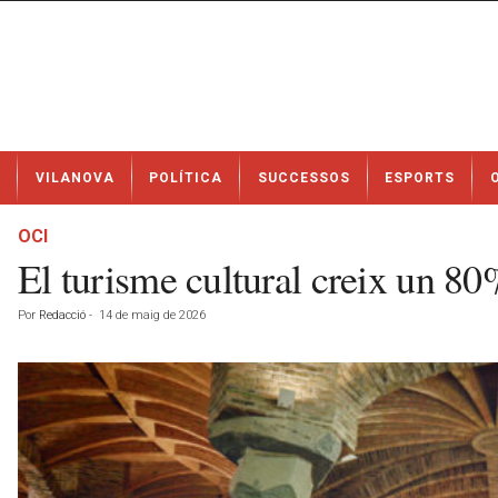
N
VILANOVA
POLÍTICA
SUCCESSOS
ESPORTS
o
t
í
OCI
c
El turisme cultural creix un 80
i
e
Por
Redacció
-
14 de maig de 2026
s
d
e
V
i
l
a
n