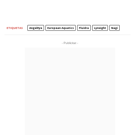
ETIQUETAS
AngelEye
European Aquatics
Fluidra
Lynxight
Nagi
- Publicitat -