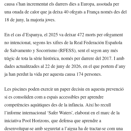
causa s’han incrementat els darrers dies a Europa, assotada per
una onada de calor que ja deixa 40 ofegats a França només des del
18 de juny, la majoria joves.
En el cas d’Espanya, el 2025 va deixar 472 morts per ofegament
no intencionat, segons les xifres de la Real Federación Española
de Salvamento y Socorrismo (RFESS), sent el segon any més
tràgic de tota la sèrie històrica, només per darrere del 2017. I amb
dades actualitzades al 22 de juny de 2026, en el que portem d’any
ja han perdut la vida per aquesta causa 174 persones.
Les piscines poden exercir un paper decisiu en aquesta prevenció
si es consoliden com a espais accessibles per aprendre
competències aquàtiques des de la infància. Així ho recull
l’informe internacional ‘Safer Waters’, elaborat en el marc de la
iniciativa Pool Horizons, que defensa que aprendre a
desenvolupar-se amb seguretat a l’aigua ha de tractar-se com una