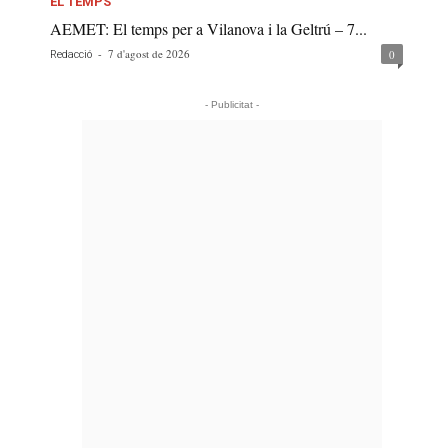
EL TEMPS
AEMET: El temps per a Vilanova i la Geltrú – 7...
-
7 d'agost de 2026
0
Redacció
- Publicitat -