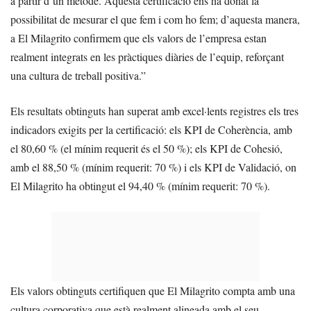
a partir d’un mètode. Aquesta certificació ens ha donat la
possibilitat de mesurar el que fem i com ho fem; d’aquesta manera,
a El Milagrito confirmem que els valors de l’empresa estan
realment integrats en les pràctiques diàries de l’equip, reforçant
una cultura de treball positiva.”
Els resultats obtinguts han superat amb excel·lents registres els tres
indicadors exigits per la certificació: els KPI de Coherència, amb
el 80,60 % (el mínim requerit és el 50 %); els KPI de Cohesió,
amb el 88,50 % (mínim requerit: 70 %) i els KPI de Validació, on
El Milagrito ha obtingut el 94,40 % (mínim requerit: 70 %).
Els valors obtinguts certifiquen que El Milagrito compta amb una
cultura corporativa que està realment alineada amb el seu