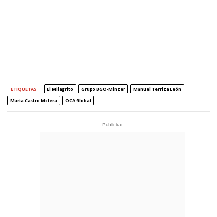
ETIQUETAS
El Milagrito
Grupo BGO-Minzer
Manuel Terriza León
María Castro Molera
OCA Global
- Publicitat -