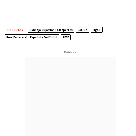
ETIQUETAS
Consejo Superior De Deportes
LALIGA
Liga F
Real Federación Española De Fútbol
RFEF
- Publicitat -