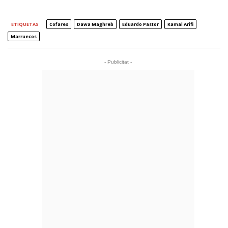
ETIQUETAS
Cofares
Dawa Maghreb
Eduardo Pastor
Kamal Arifi
Marruecos
- Publicitat -