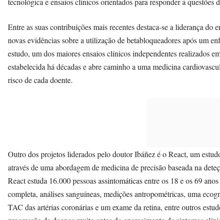
tecnológica e ensaios clínicos orientados para responder a questões 
Entre as suas contribuições mais recentes destaca-se a liderança do
novas evidências sobre a utilização de betabloqueadores após um en
estudo, um dos maiores ensaios clínicos independentes realizados e
estabelecida há décadas e abre caminho a uma medicina cardiovascula
risco de cada doente.
Outro dos projetos liderados pelo doutor Ibáñez é o React, um estud
através de uma abordagem de medicina de precisão baseada na deteç
React estuda 16.000 pessoas assintomáticas entre os 18 e os 69 ano
completa, análises sanguíneas, medições antropométricas, uma ecograf
TAC das artérias coronárias e um exame da retina, entre outros estu