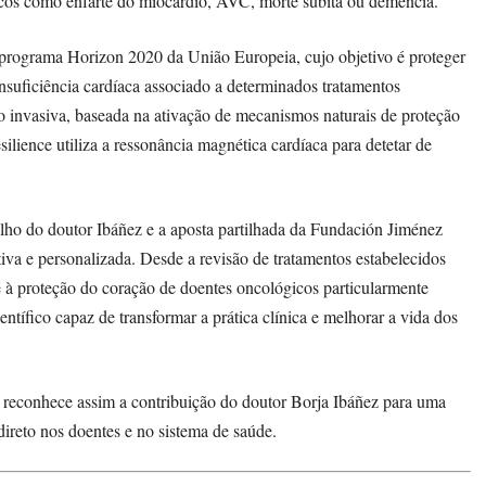
icos como enfarte do miocárdio, AVC, morte súbita ou demência.
 programa Horizon 2020 da União Europeia, cujo objetivo é proteger
nsuficiência cardíaca associado a determinados tratamentos
ão invasiva, baseada na ativação de mecanismos naturais de proteção
lience utiliza a ressonância magnética cardíaca para detetar de
abalho do doutor Ibáñez e a aposta partilhada da Fundación Jiménez
va e personalizada. Desde a revisão de tratamentos estabelecidos
é à proteção do coração de doentes oncológicos particularmente
entífico capaz de transformar a prática clínica e melhorar a vida dos
 reconhece assim a contribuição do doutor Borja Ibáñez para uma
ireto nos doentes e no sistema de saúde.