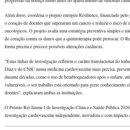
progressão da doença muito antes do aparecimento de sintomas clín
Além disso, coordena o projeto europeu Resilience, financiado pelo
o coração de doentes que superaram um cancro e reduzir o risco de i
oncológicos. O projeto avalia uma estratégia preventiva simples e n
do coração contra os danos que a quimioterapia pode provocar. O Resi
forma precisa e precoce possíveis alterações cardíacas.
“Estas linhas de investigação refletem o caráter translacional do tr
Díaz e do CNIC numa medicina cardiovascular mais precisa, preventi
durante décadas, como o uso de betabloqueadores após o enfarte, at
vulneráveis, o seu trabalho está orientado para gerar conhecimento ci
doentes”, explicaram ambas as instituições.
O Prémio Rei Jaume I de Investigação Clínica e Saúde Pública 2026
investigação cardiovascular independente, inovadora e com impacto d