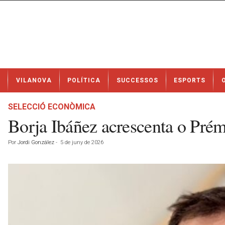
N
VILANOVA
POLÍTICA
SUCCESSOS
ESPORTS
o
t
í
SELECCIÓ ECONÒMICA
c
Borja Ibáñez acrescenta o Prém
i
e
Por
Jordi González
-
5 de juny de 2026
s
d
e
V
i
l
a
n