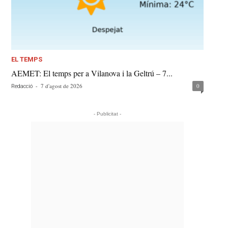
EL TEMPS
AEMET: El temps per a Vilanova i la Geltrú – 7...
-
7 d'agost de 2026
0
Redacció
- Publicitat -