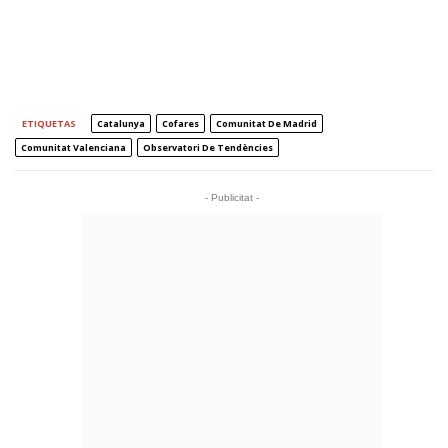
ETIQUETAS
Catalunya
Cofares
Comunitat De Madrid
Comunitat Valenciana
Observatori De Tendències
- Publicitat -