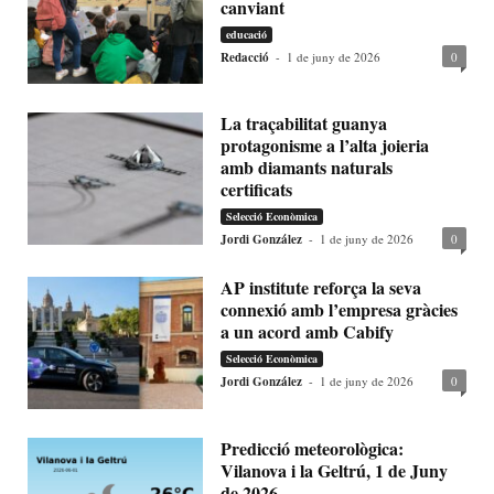
canviant
educació
Redacció
-
1 de juny de 2026
0
La traçabilitat guanya
protagonisme a l’alta joieria
amb diamants naturals
certificats
Selecció Econòmica
Jordi González
-
1 de juny de 2026
0
AP institute reforça la seva
connexió amb l’empresa gràcies
a un acord amb Cabify
Selecció Econòmica
Jordi González
-
1 de juny de 2026
0
Predicció meteorològica:
Vilanova i la Geltrú, 1 de Juny
de 2026