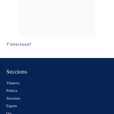
T’interessa?
Seccions
Vilanova
Política
Successos
Esports
Oci