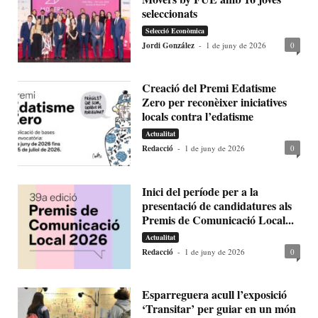
seleccionats
Selecció Econòmica
Jordi González
-
1 de juny de 2026
0
Creació del Premi Edatisme
Zero per reconèixer iniciatives
locals contra l’edatisme
Actualitat
Redacció
-
1 de juny de 2026
0
Inici del període per a la
presentació de candidatures als
Premis de Comunicació Local...
Actualitat
Redacció
-
1 de juny de 2026
0
Esparreguera acull l’exposició
‘Transitar’ per guiar en un món