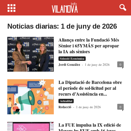
Noticias diarias: 1 de juny de 2026
Aliança entre la Fundació Més
Sènior i 65YMÁS per apropar
la IA als sèniors
Selecció Econòmica
Jordi González
-
1 de juny de 2026
0
La Diputació de Barcelona obre
el període de sol·licitud per al
recurs d’Assistència en...
Actualitat
Redacció
-
1 de juny de 2026
0
La FUE impulsa la IX edició de
Movers by FUE amb 16 joves