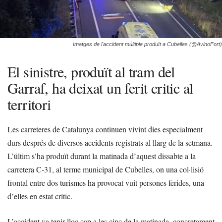
Imatges de l'accident múltiple produït a Cubelles (@AvinoFort)
El sinistre, produït al tram del
Garraf, ha deixat un ferit critic al
territori
Les carreteres de Catalunya continuen vivint dies especialment
durs després de diversos accidents registrats al llarg de la setmana.
L’últim s’ha produït durant la matinada d’aquest dissabte a la
carretera C-31, al terme municipal de Cubelles, on una col·lisió
frontal entre dos turismes ha provocat vuit persones ferides, una
d’elles en estat crític.
L’accident va tenir lloc cap a les cinc de la matinada, concretament