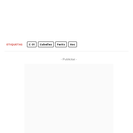
ETIQUETAS
C-31
Cubelles
Ferits
Xoc
- Publicitat -