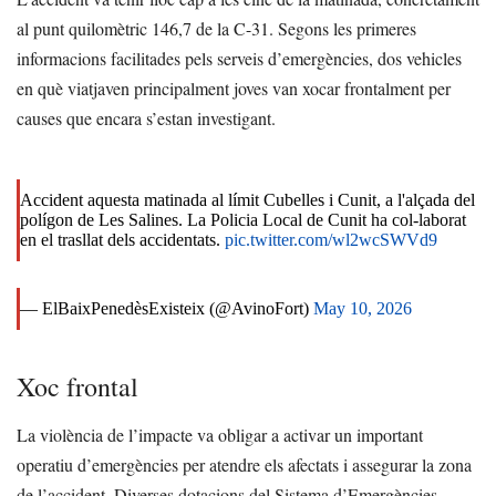
al punt quilomètric 146,7 de la C-31. Segons les primeres
informacions facilitades pels serveis d’emergències, dos vehicles
en què viatjaven principalment joves van xocar frontalment per
causes que encara s’estan investigant.
Accident aquesta matinada al límit Cubelles i Cunit, a l'alçada del
polígon de Les Salines. La Policia Local de Cunit ha col-laborat
en el trasllat dels accidentats.
pic.twitter.com/wl2wcSWVd9
— ElBaixPenedèsExisteix (@AvinoFort)
May 10, 2026
Xoc frontal
La violència de l’impacte va obligar a activar un important
operatiu d’emergències per atendre els afectats i assegurar la zona
de l’accident. Diverses dotacions del Sistema d’Emergències