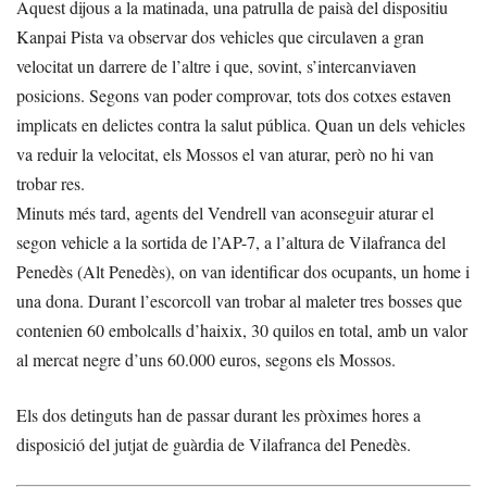
Aquest dijous a la matinada, una patrulla de paisà del dispositiu
Kanpai Pista va observar dos vehicles que circulaven a gran
velocitat un darrere de l’altre i que, sovint, s’intercanviaven
posicions. Segons van poder comprovar, tots dos cotxes estaven
implicats en delictes contra la salut pública. Quan un dels vehicles
va reduir la velocitat, els Mossos el van aturar, però no hi van
trobar res.
Minuts més tard, agents del Vendrell van aconseguir aturar el
segon vehicle a la sortida de l’AP-7, a l’altura de Vilafranca del
Penedès (Alt Penedès), on van identificar dos ocupants, un home i
una dona. Durant l’escorcoll van trobar al maleter tres bosses que
contenien 60 embolcalls d’haixix, 30 quilos en total, amb un valor
al mercat negre d’uns 60.000 euros, segons els Mossos.
Els dos detinguts han de passar durant les pròximes hores a
disposició del jutjat de guàrdia de Vilafranca del Penedès.