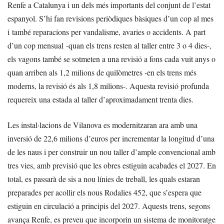
Renfe a Catalunya i un dels més importants del conjunt de l’estat
espanyol. S’hi fan revisions periòdiques bàsiques d’un cop al mes
i també reparacions per vandalisme, avaries o accidents. A part
d’un cop mensual -quan els trens resten al taller entre 3 o 4 dies-,
els vagons també se sotmeten a una revisió a fons cada vuit anys o
quan arriben als 1,2 milions de quilòmetres -en els trens més
moderns, la revisió és als 1,8 milions-. Aquesta revisió profunda
requereix una estada al taller d’aproximadament trenta dies.
Les instal·lacions de Vilanova es modernitzaran ara amb una
inversió de 22,6 milions d’euros per incrementar la longitud d’una
de les naus i per construir un nou taller d’ample convencional amb
tres vies, amb previsió que les obres estiguin acabades el 2027. En
total, es passarà de sis a nou línies de treball, les quals estaran
preparades per acollir els nous Rodalies 452, que s’espera que
estiguin en circulació a principis del 2027. Aquests trens, segons
avança Renfe, es preveu que incorporin un sistema de monitoratge