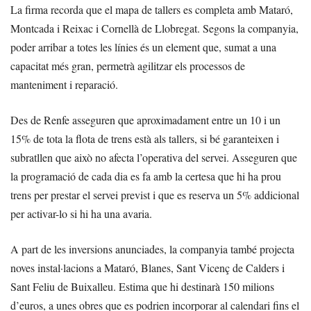
La firma recorda que el mapa de tallers es completa amb Mataró,
Montcada i Reixac i Cornellà de Llobregat. Segons la companyia,
poder arribar a totes les línies és un element que, sumat a una
capacitat més gran, permetrà agilitzar els processos de
manteniment i reparació.
Des de Renfe asseguren que aproximadament entre un 10 i un
15% de tota la flota de trens està als tallers, si bé garanteixen i
subratllen que això no afecta l’operativa del servei. Asseguren que
la programació de cada dia es fa amb la certesa que hi ha prou
trens per prestar el servei previst i que es reserva un 5% addicional
per activar-lo si hi ha una avaria.
A part de les inversions anunciades, la companyia també projecta
noves instal·lacions a Mataró, Blanes, Sant Vicenç de Calders i
Sant Feliu de Buixalleu. Estima que hi destinarà 150 milions
d’euros, a unes obres que es podrien incorporar al calendari fins el