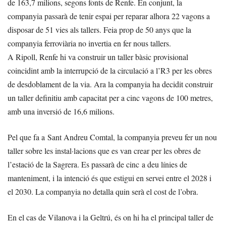
de 163,7 milions, segons fonts de Renfe. En conjunt, la
companyia passarà de tenir espai per reparar alhora 22 vagons a
disposar de 51 vies als tallers. Feia prop de 50 anys que la
companyia ferroviària no invertia en fer nous tallers.
A Ripoll, Renfe hi va construir un taller bàsic provisional
coincidint amb la interrupció de la circulació a l’R3 per les obres
de desdoblament de la via. Ara la companyia ha decidit construir
un taller definitiu amb capacitat per a cinc vagons de 100 metres,
amb una inversió de 16,6 milions.
Pel que fa a Sant Andreu Comtal, la companyia preveu fer un nou
taller sobre les instal·lacions que es van crear per les obres de
l’estació de la Sagrera. Es passarà de cinc a deu línies de
manteniment, i la intenció és que estigui en servei entre el 2028 i
el 2030. La companyia no detalla quin serà el cost de l’obra.
En el cas de Vilanova i la Geltrú, és on hi ha el principal taller de