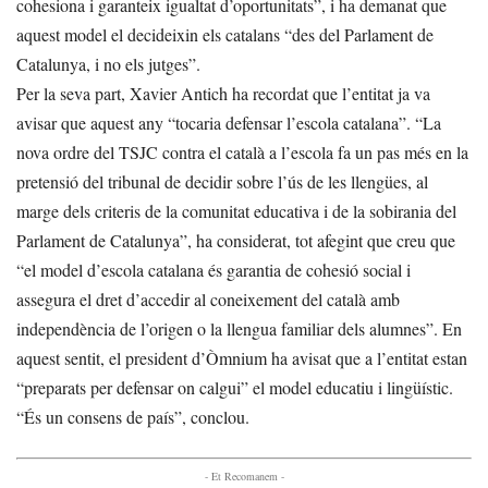
cohesiona i garanteix igualtat d’oportunitats”, i ha demanat que
aquest model el decideixin els catalans “des del Parlament de
Catalunya, i no els jutges”.
Per la seva part, Xavier Antich ha recordat que l’entitat ja va
avisar que aquest any “tocaria defensar l’escola catalana”. “La
nova ordre del TSJC contra el català a l’escola fa un pas més en la
pretensió del tribunal de decidir sobre l’ús de les llengües, al
marge dels criteris de la comunitat educativa i de la sobirania del
Parlament de Catalunya”, ha considerat, tot afegint que creu que
“el model d’escola catalana és garantia de cohesió social i
assegura el dret d’accedir al coneixement del català amb
independència de l’origen o la llengua familiar dels alumnes”. En
aquest sentit, el president d’Òmnium ha avisat que a l’entitat estan
“preparats per defensar on calgui” el model educatiu i lingüístic.
“És un consens de país”, conclou.
- Et Recomanem -