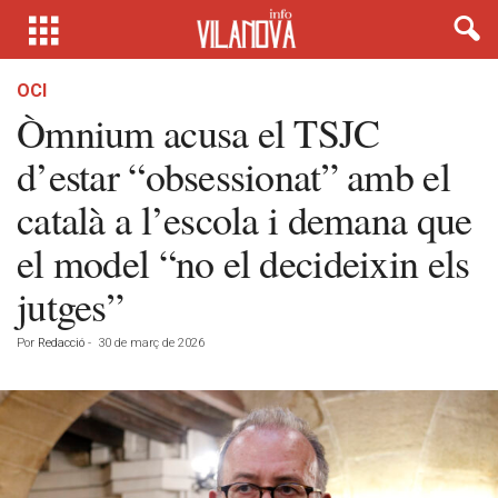
OCI
Òmnium acusa el TSJC
d’estar “obsessionat” amb el
català a l’escola i demana que
el model “no el decideixin els
jutges”
Por
Redacció
-
30 de març de 2026