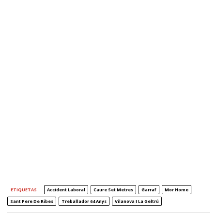
ETIQUETAS
Accident Laboral
Caure Set Metres
Garraf
Mor Home
Sant Pere De Ribes
Treballador 64 Anys
Vilanova I La Geltrú