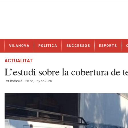
N
VILANOVA
POLÍTICA
SUCCESSOS
ESPORTS
o
t
í
ACTUALITAT
c
L’estudi sobre la cobertura de 
i
e
Por
Redacció
-
26 de juny de 2026
s
d
e
V
i
l
a
n