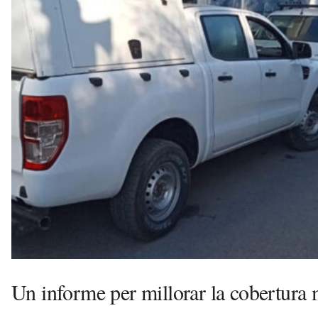
o
v
a
i
l
a
G
e
l
t
r
ú
a
v
u
i
Un informe per millorar la cobertura 