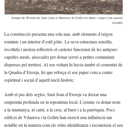
Imatge de l’Ermita de Sant Joan a Vilanova i la Geltrú en blanc i negre (via xarxes
socials)
La construcció presenta una sola nau, amb elements d’origen
romànic i un interior d’estil gòtic. La seva estructura senzilla,
recollida i austera reflecteix el caràcter funcional de les antigues
capelles rurals, aixecades per donar servei a petites comunitats
disperses pel territori. Al seu voltant hi havia també el cementiri de
la Quadra d’Enveja, fet que reforça el seu paper com a centre
espiritual i social d’aquell nucli històric.
Amb el pas dels segles, Sant Joan d’Enveja va deixar una
empremta profunda en la toponímia local. L’ermita va donar nom
a la muntanya, al camí, a la creu, al barri i a la parròquia. Pocs
edificis de Vilanova i la Geltrú han exercit una influència tan
notable en la manera com els veïns identifiquen i reconeixen el seu