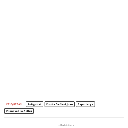
ETIQUETAS
Antiguitat
Ermita De Sant Joan
Reportatge
Vilanova I La Geltrú
- Publicitat -