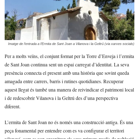
Imatge de l’entrada a l’Ermita de Sant Joan a Vilanova i la Geltrú (via xarxes socials)
Per a molts veïns, el conjunt format per la Torre d’Enveja i l’ermita
de Sant Joan continua sent un espai carregat d’identitat. La seva
presència connecta el present amb una història que sovint queda
amagada entre carrers, barris i rutines quotidianes. Recuperar
aquest llegat és també una manera de reivindicar el patrimoni local
i de redescobrir Vilanova i la Geltrú des d’una perspectiva
diferent.
L’ermita de Sant Joan no és només una construcció antiga. És una
peça fonamental per entendre com es va configurar el territori
vilanoví, com es van organitzar els seus primers nuclis de població