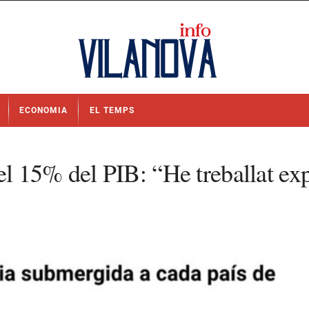
ECONOMIA
EL TEMPS
l 15% del PIB: “He treballat ex