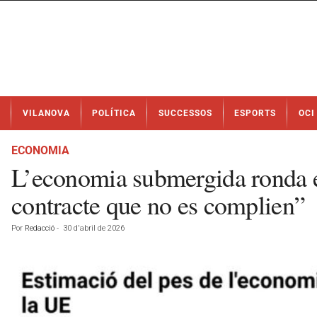
N
VILANOVA
POLÍTICA
SUCCESSOS
ESPORTS
OCI
o
t
í
ECONOMIA
c
L’economia submergida ronda e
i
e
contracte que no es complien”
s
d
Por
Redacció
-
30 d'abril de 2026
e
V
i
l
a
n