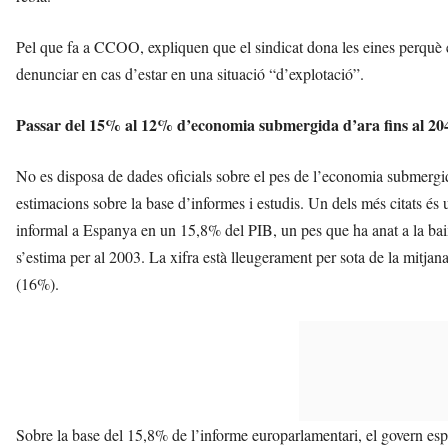
Pel que fa a CCOO, expliquen que el sindicat dona les eines perquè e
denunciar en cas d’estar en una situació “d’explotació”.
Passar del 15% al 12% d’economia submergida d’ara fins al 20
No es disposa de dades oficials sobre el pes de l’economia submergida,
estimacions sobre la base d’informes i estudis. Un dels més citats é
informal a Espanya en un 15,8% del PIB, un pes que ha anat a la ba
s’estima per al 2003. La xifra està lleugerament per sota de la mitj
(16%).
Sobre la base del 15,8% de l’informe europarlamentari, el govern espan