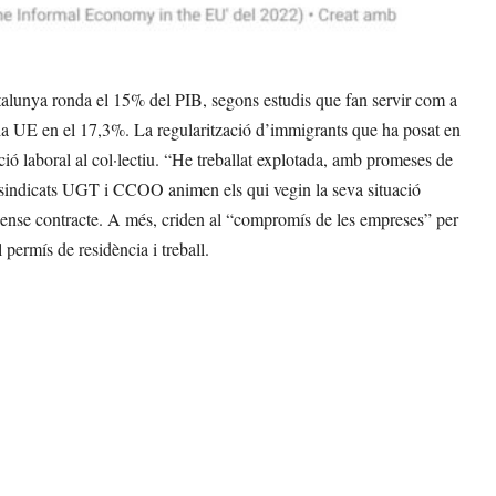
unya ronda el 15% del PIB, segons estudis que fan servir com a
 la UE en el 17,3%. La regularització d’immigrants que ha posat en
ció laboral al col·lectiu. “He treballat explotada, amb promeses de
 sindicats UGT i CCOO animen els qui vegin la seva situació
 sense contracte. A més, criden al “compromís de les empreses” per
permís de residència i treball.