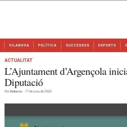
N
VILANOVA
POLÍTICA
SUCCESSOS
ESPORTS
o
t
í
ACTUALITAT
c
L’Ajuntament d’Argençola inicia
i
e
Diputació
s
d
Por
Redacció
-
17 de juny de 2026
e
V
i
l
a
n