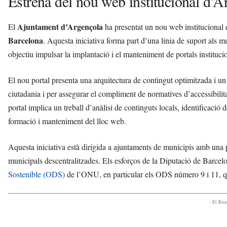
Estrena del nou web institucional d’A
Ajuntament d’Argençola
El
ha presentat un nou web institucional 
Barcelona
. Aquesta iniciativa forma part d’una línia de suport als m
objectiu impulsar la implantació i el manteniment de portals institucion
El nou portal presenta una arquitectura de contingut optimitzada i un 
ciutadania i per assegurar el compliment de normatives d’accessibilita
portal implica un treball d’anàlisi de continguts locals, identificació 
formació i manteniment del lloc web.
Aquesta iniciativa està dirigida a ajuntaments de municipis amb una p
municipals descentralitzades. Els esforços de la Diputació de Barcel
Sostenible (ODS)
de l’ONU, en particular els ODS número 9 i 11, qu
- Et Re