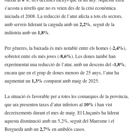
s’acosta a nivells que no es veien des de la crisi econòmica
iniciada el 2008. La reducció de l’atur afecta a tots els sectors,
2,2%
amb serveis liderant la caiguda amb un
, seguit de la
1,8%
indústria amb un
.
2,4%
Per gèneres, la baixada és més notable entre els homes (-
),
8,6%
sobretot entre els més joves (-
). Les dones també han
-1,8%
experimentat una reducció de l’atur, amb un descens del
,
encara que en el grup de dones menors de 25 anys, l’atur ha
1,3%
augmentat un
comparat amb maig de 2025.
La situació és favorable per a totes les comarques de la província,
10%
que ara presenten taxes d’atur inferiors al
i han vist
decreixements durant el mes de maig. El Lluçanès ha liderat
aquesta disminució amb un 5,2%, seguit del Maresme i el
2,7%
Berguedà amb un
en ambdós casos.