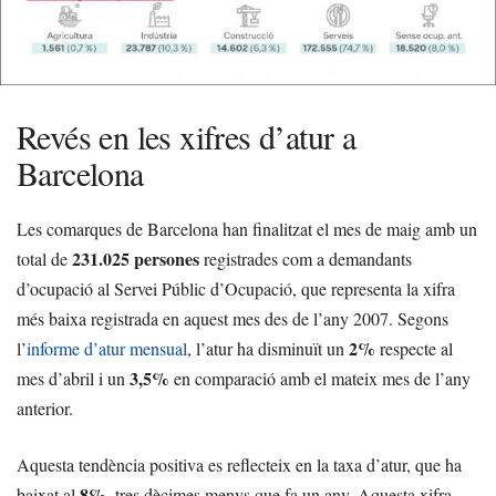
Revés en les xifres d’atur a
Barcelona
Les comarques de Barcelona han finalitzat el mes de maig amb un
231.025 persones
total de
registrades com a demandants
d’ocupació al Servei Públic d’Ocupació, que representa la xifra
més baixa registrada en aquest mes des de l’any 2007. Segons
2%
l’
informe d’atur mensual
, l’atur ha disminuït un
respecte al
3,5%
mes d’abril i un
en comparació amb el mateix mes de l’any
anterior.
Aquesta tendència positiva es reflecteix en la taxa d’atur, que ha
8%
baixat al
, tres dècimes menys que fa un any. Aquesta xifra