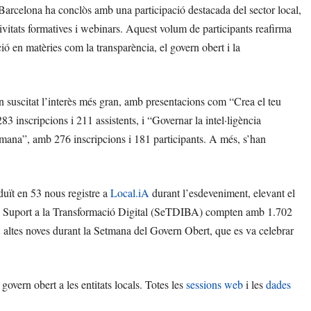
arcelona ha conclòs amb una participació destacada del sector local,
ivitats formatives i webinars. Aquest volum de participants reafirma
ó en matèries com la transparència, el govern obert i la
 han suscitat l’interès més gran, amb presentacions com “Crea el teu
283 inscripcions i 211 assistents, i “Governar la intel·ligència
i humana”, amb 276 inscripcions i 181 participants. A més, s’han
raduït en 53 nous registre a
Local.iA
durant l’esdeveniment, elevant el
s de Suport a la Transformació Digital (SeTDIBA) compten amb 1.702
 altes noves durant la Setmana del Govern Obert, que es va celebrar
govern obert a les entitats locals. Totes les
sessions web
i les
dades