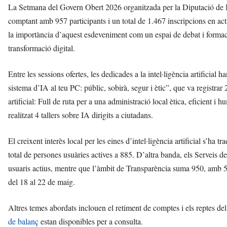
La Setmana del Govern Obert 2026 organitzada per la Diputació de B
comptant amb 957 participants i un total de 1.467 inscripcions en act
la importància d’aquest esdeveniment com un espai de debat i formaci
transformació digital.
Entre les sessions ofertes, les dedicades a la intel·ligència artificial
sistema d’IA al teu PC: públic, sobirà, segur i ètic”, que va registrar 
artificial: Full de ruta per a una administració local ètica, eficient 
realitzat 4 tallers sobre IA dirigits a ciutadans.
El creixent interès local per les eines d’intel·ligència artificial s’ha t
total de persones usuàries actives a 885. D’altra banda, els Servei
usuaris actius, mentre que l’àmbit de Transparència suma 950, amb 5
del 18 al 22 de maig.
Altres temes abordats inclouen el retiment de comptes i els reptes del 
de balanç
estan disponibles per a consulta.