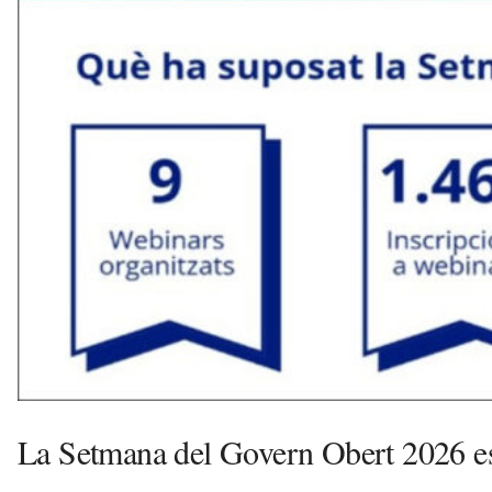
o
v
a
i
l
a
G
e
l
t
r
ú
a
v
u
i
La Setmana del Govern Obert 2026 es