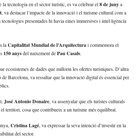
8 de juny
 la tecnologia en el sector turístic, es va celebrar el
a
t
, va destacar l’impacte de la innovació i el turisme cultural com a
les tecnologies presentades hi havia eines immersives i intel·ligència
Capitalitat Mundial de l’Arquitectura
és la
i commemora el
150 anys
Pau Casals
ls
del naixement de
.
r ecosistemes de dades que millorin les ofertes turístiques. D’altra
ó de Barcelona, va ressaltar que la innovació digital és essencial per
blics.
José Antonio Donaire
nt,
, va assenyalar que els turistes culturals
t el territori, cosa que contribueix a un turisme més equilibrat.
Cristina Lagé
lunya,
, va expressar la seva intenció d’investir en la
ibilitat del sector.