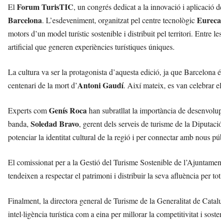
Forum TurisTIC
El
, un congrés dedicat a la innovació i aplicació de
Barcelona
Eureca
. L’esdeveniment, organitzat pel centre tecnològic
motors d’un model turístic sostenible i distribuit pel territori. Entre 
artificial que generen experiències turístiques úniques.
La cultura va ser la protagonista d’aquesta edició, ja que Barcelona 
Antoni Gaudí
centenari de la mort d’
. Així mateix, es van celebrar e
Genís Roca
Experts com
han subratllat la importància de desenvolupa
Soledad Bravo
banda,
, gerent dels serveis de turisme de la Diputaci
potenciar la identitat cultural de la regió i per connectar amb nous pú
El comissionat per a la Gestió del Turisme Sostenible de l’Ajuntame
tendeixen a respectar el patrimoni i distribuir la seva afluència per to
Finalment, la directora general de Turisme de la Generalitat de Cata
intel·ligència turística com a eina per millorar la competitivitat i sosten