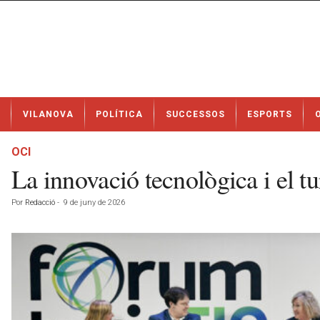
N
VILANOVA
POLÍTICA
SUCCESSOS
ESPORTS
o
t
í
OCI
c
La innovació tecnològica i el tur
i
e
Por
Redacció
-
9 de juny de 2026
s
d
e
V
i
l
a
n