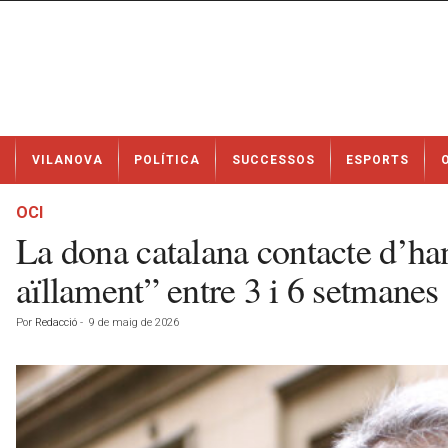
N
VILANOVA
POLÍTICA
SUCCESSOS
ESPORTS
o
t
í
OCI
c
La dona catalana contacte d’han
i
e
aïllament” entre 3 i 6 setmanes
s
d
Por
Redacció
-
9 de maig de 2026
e
V
i
l
a
n