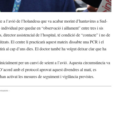
 a l’avió de l’holandesa que va acabar morint d’hantavirus a Sud-
 individual per quedar en “observació i aïllament” entre tres i sis
 director assistencial de l’hospital, té condició de “contacte” i no de
itzats. El centre li practicarà aquest mateix dissabte una PCR i el
etirà al cap d’uns dies. El doctor també ha volgut deixar clar que ha
 inicialment per un canvi de seient a l’avió. Aquesta circumstància va
. D’acord amb el protocol aprovat aquest divendres al matí, es
han activat les mesures de seguiment i vigilància previstes.
comanem -