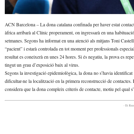
ACN Barcelona – La dona catalana confinada per haver estat contacte
àfrica arribarà al Clínic properament, on ingressarà en una habituació
setmanes. Segons ha informat en una atenció als mitjans Toni Castells,
“pacient” i estarà controlada en tot moment per professionals especial
resultat es coneixerà en unes 24 hores. Si és negatiu, la prova es rep
tingut un grau d’exposició baix al virus.
Segons la investigació epidemiològica, la dona no s’havia identificat
dificultar-ne la localització en la primera reconstrucció de contactes
considera que la dona compleix criteris de contacte, motiu pel qual s’
- Et Re