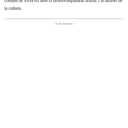
continu de INSPAI amb el desenvolupament artístic i la difusió de
la cultura.
- Et Recomanem -